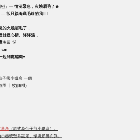
지만」— 情況緊急，火燒眉毛了🔥
— 卻只顧著織毛線的我❤️‍🔥
急的火燒眉毛了，
緩舒緩心情、降降溫，
懂
🧚🏻
9 cm
一起到處編織
♥
在在仙子熊小鐵盒 一個
號圈 十枚(隨機)
供參考
（款式為仙子熊小鐵盒）。
顯示器或螢幕設定、環境影響而異。