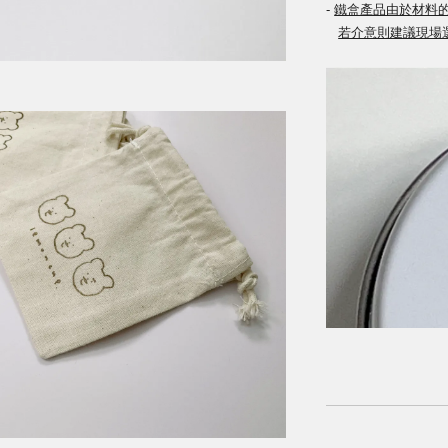
-
鐵盒產品由於
材料
若介意則建議現場