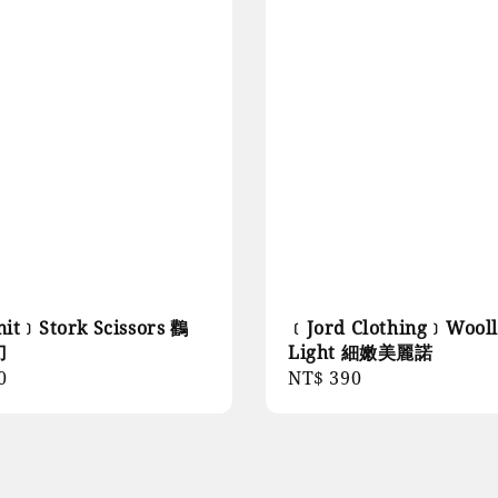
it﹞Stork Scissors 鸛
﹝Jord Clothing﹞Wool
刀
Light 細嫩美麗諾
r
0
Regular
NT$ 390
price