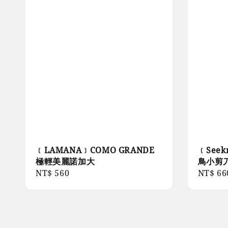
﹝LAMANA﹞COMO GRANDE
﹝Seekn
極輕美麗諾加大
鳥小剪
Regular
NT$ 560
Regula
NT$ 66
price
price