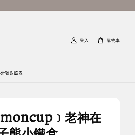
登入
購物車
—針號對照表
emoncup﹞老神在
子熊小鐵盒