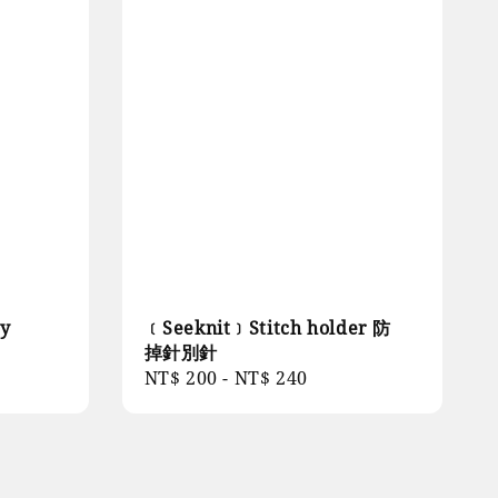
ly
﹝Seeknit﹞Stitch holder 防
掉針別針
Regular
NT$ 200
-
NT$ 240
price