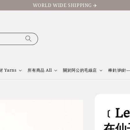
WORLD WIDE SHIPPING ✈️
材 Yarns
所有商品 All
關於阿公的毛線店
棒針/鉤針
﹝L
在仙