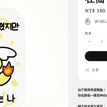
Regular
NT$ 380
price
WORL
數量
分享
仙子熊再再度降臨！
你也跟他一樣老神在
韓文版本原文意思：