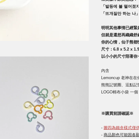
「발등에 불 떨어졌
「뜨개질만 하는 나」
明明其他事情已經緊
但就是還想再織織舒
你的心情，仙子熊都
尺寸：6.8 x 5.2 x 1.
以小小的尺寸陪著你
內含
Lemoncup 老神
熊熊記號圈、逗點
記
LOGO棉布小袋 一個
※購買前請確認※
-
圖四為鐵盒樣式
僅
-
商品顏色可能因各