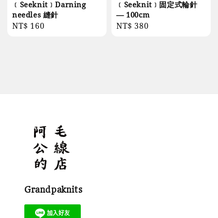
﹝Seeknit﹞Darning
﹝Seeknit﹞固定式輪針
needles 縫針
— 100cm
Regular
NT$ 160
Regular
NT$ 380
price
price
Grandpaknits