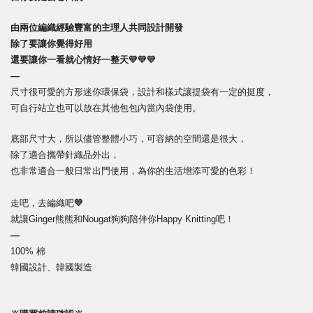
由兩位編織經驗豐富的主理人共同設計開發
除了要讓你覺得好用
還要讓你一看就心情好一整天💛💛💛
—
尺寸很可愛的方形迷你環保袋，設計和樣式讓提袋有一定的挺度，
可自行站立也可以放在其他包包內當內袋使用。
底部尺寸大，所以儘管整體小巧，可容納的空間還是很大，
除了適合攜帶針織品外出，
也非常適合一般日常出門使用，為你的生活增添可愛的色彩！
走吧，去編織吧
💛
就讓Ginger熊熊和Nougat狗狗陪伴你Happy Knitting吧！
—
100% 棉
韓國設計、韓國製造