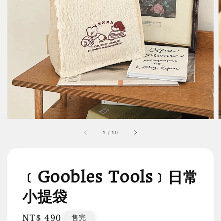
1
/
10
﹝Goobles Tools﹞日常
小提袋
Regular
NT$ 490
售完