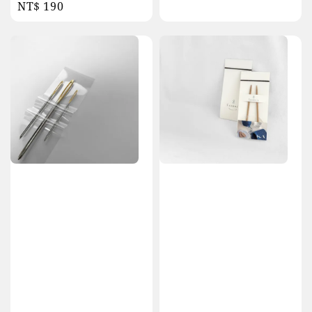
Regular
NT$ 190
price
price