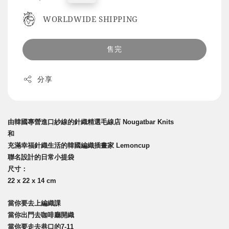
price
WORLDWIDE SHIPPING
售完
分享
由
韓國專營進口紗線的針織精選毛線店 Nougatbar Knits
和
充滿幸福針織生活的韓國編織插畫家 Lemoncup
聯名設計的日常小提袋
尺寸：
22 x 22 x 14 cm
當你要去上編織課
當你出門去咖啡廳開織
當你要走去巷口的7-11