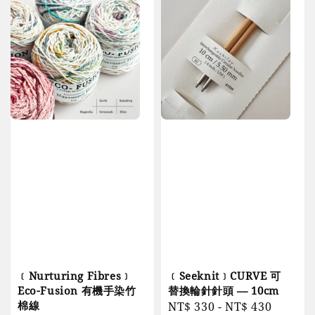
﹝Nurturing Fibres﹞
﹝Seeknit﹞CURVE 可
Eco-Fusion 有機手染竹
替換輪針針頭 — 10cm
棉線
Regular
NT$ 330
-
NT$ 430