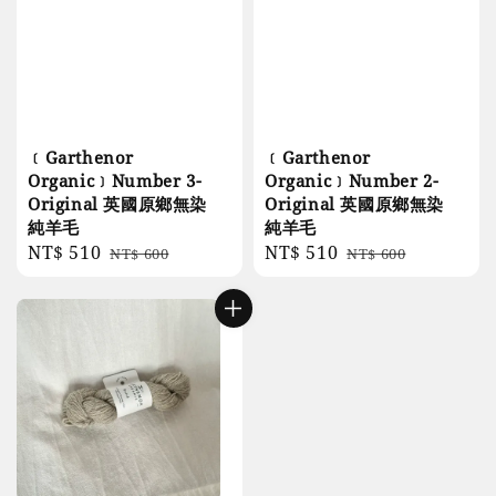
﹝Garthenor
﹝Garthenor
Organic﹞Number 3-
Organic﹞Number 2-
Original 英國原鄉無染
Original 英國原鄉無染
純羊毛
純羊毛
Sale
NT$ 510
Regular
Sale
NT$ 510
Regular
NT$ 600
NT$ 600
price
price
price
price