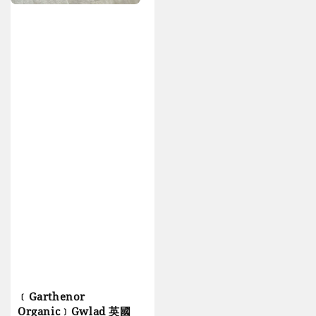
﹝Garthenor
Organic﹞Gwlad 英國