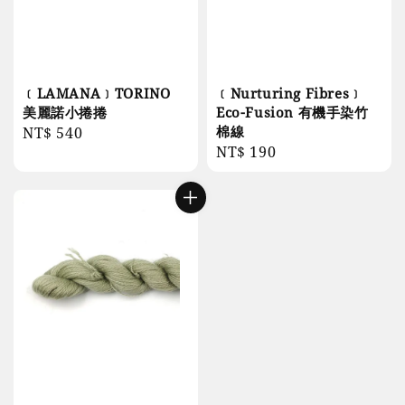
﹝LAMANA﹞TORINO
﹝Nurturing Fibres﹞
美麗諾小捲捲
Eco-Fusion 有機手染竹
棉線
Regular
NT$ 540
Regular
NT$ 190
price
price