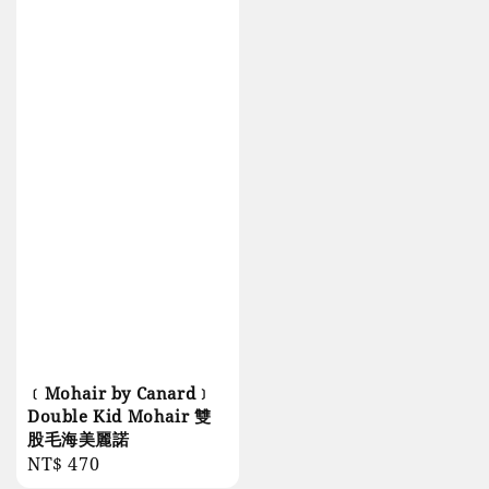
﹝Mohair by Canard﹞
Double Kid Mohair 雙
股毛海美麗諾
Regular
NT$ 470