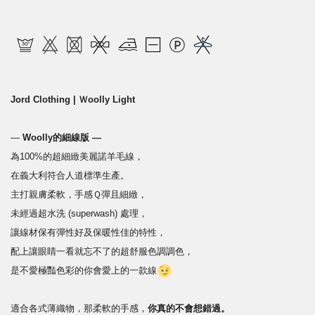
Jord Clothing | Ｗoolly Light
—
Woolly的細線版 —
為100%的超細緻美麗諾羊毛線，
在義大利符合人道標準生產。
主
打親膚柔軟，手感Ｑ彈且細緻，
未經過超水洗 (superwash) 處理，
讓線材保有彈性好及保暖性佳的特性，
配上讓眼睛一看就忘不了的超舒服色調調色，
是不愛極豔色彩的你會愛上的一款線
適合各式薄織物，那柔軟的手感，
你真的不會想錯過。