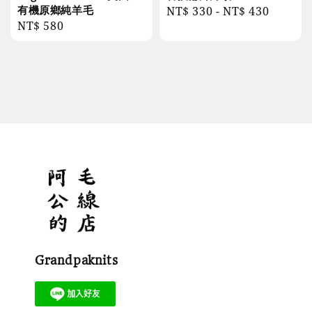
有機原鄉純羊毛
Regular
NT$ 330
-
NT$ 430
Regular
NT$ 580
price
price
Grandpaknits