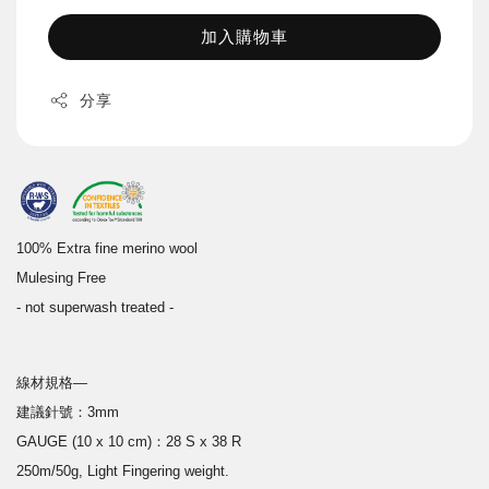
加入購物車
分享
100% Extra fine merino wool
Mulesing Free
- not superwash treated -
線材規格—
建議針號：3mm
GAUGE (10 x 10 cm)：28 S x 38 R
250m/50g, Light Fingering weight.