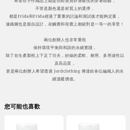
希望在手作織品上能提供給寶寶舒適愉悅的穿著體驗，
不管是顏色還是材質上的選擇，
都是
Frida和Frida
經過了重重的討論和測試後才能夠定案，
連
織圖也是親自設計，
在觸覺和視覺上都絕對是一等一的享受！
兩位創辦人也非常重視
保持環境平衡與和諧的永續實踐，
除了在生產製程上下足了功夫，紗線的柔軟、耐用、多用途性以
及高品質，
更是兩位創辦人希望透過 Jordclothing 傳達給各位編織人的永
續溫暖價值。
您可能也喜歡