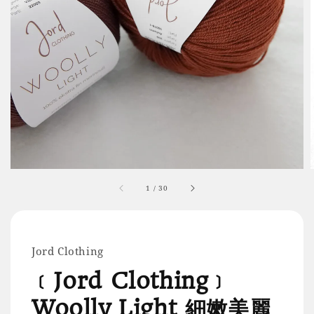
1
/
30
Jord Clothing
﹝Jord Clothing﹞
Woolly Light 細嫩美麗