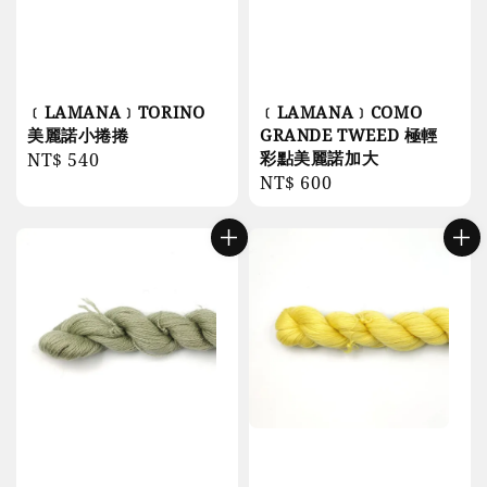
﹝LAMANA﹞TORINO
﹝LAMANA﹞COMO
美麗諾小捲捲
GRANDE TWEED 極輕
彩點美麗諾加大
Regular
NT$ 540
Regular
NT$ 600
price
price