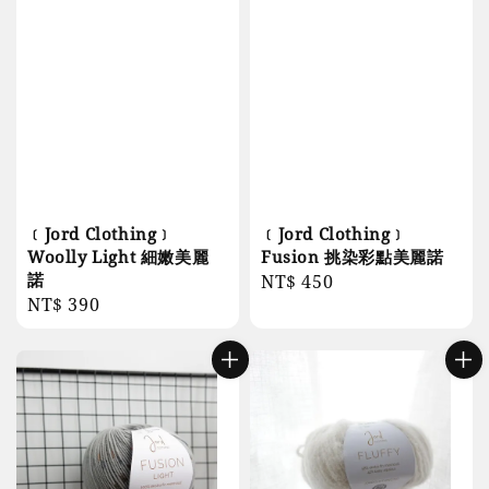
﹝Jord Clothing﹞
﹝Jord Clothing﹞
Woolly Light 細嫩美麗
Fusion 挑染彩點美麗諾
諾
Regular
NT$ 450
Regular
NT$ 390
price
price