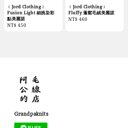
﹝Jord Clothing﹞
﹝Jord Clothing﹞
Fusion Light 細挑染彩
Fluffy 蓬鬆毛絨美麗諾
點美麗諾
Regular
NT$ 460
Regular
NT$ 450
price
price
Grandpaknits