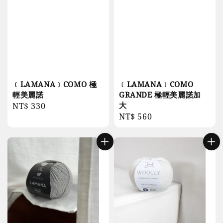
﹝LAMANA﹞COMO 極
﹝LAMANA﹞COMO
輕美麗諾
GRANDE 極輕美麗諾加
大
Regular
NT$ 330
Regular
NT$ 560
price
price