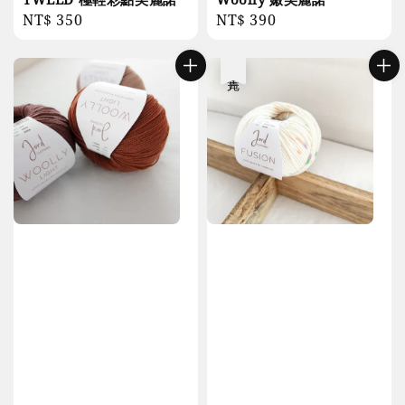
Regular
NT$ 350
Regular
NT$ 390
price
price
售完