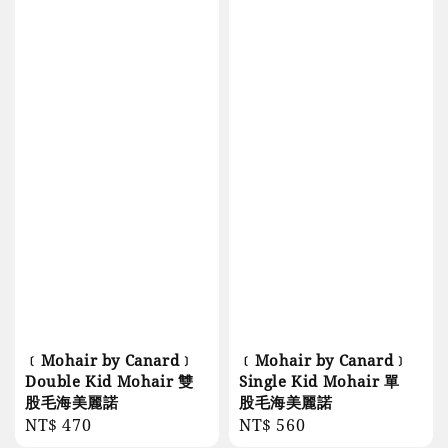
﹝Mohair by Canard﹞
﹝Mohair by Canard﹞
Double Kid Mohair 雙
Single Kid Mohair 單
股毛海美麗諾
股毛海美麗諾
Regular
NT$ 470
Regular
NT$ 560