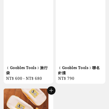
﹝Goobles Tools﹞旅行
﹝Goobles Tools﹞聯名
袋
針擋
Regular
NT$ 600
-
NT$ 680
Regular
NT$ 790
price
price