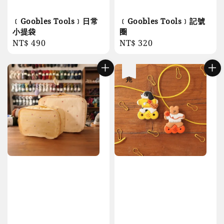
﹝Goobles Tools﹞日常
﹝Goobles Tools﹞記號
小提袋
圈
Regular
NT$ 490
Regular
NT$ 320
price
price
售完