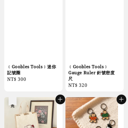
﹝Goobles Tools﹞迷你
﹝Goobles Tools﹞
記號圈
Gauge Ruler 針號密度
尺
Regular
NT$ 300
Regular
NT$ 320
price
price
售完