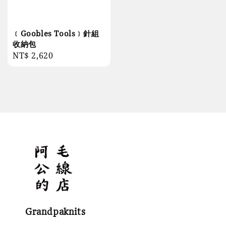
﹝Goobles Tools﹞針組
收納包
Regular
NT$ 2,620
price
Grandpaknits