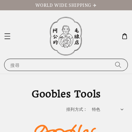
WORLD WIDE SHIPPING ✈️
搜尋
Goobles Tools
排列方式 :