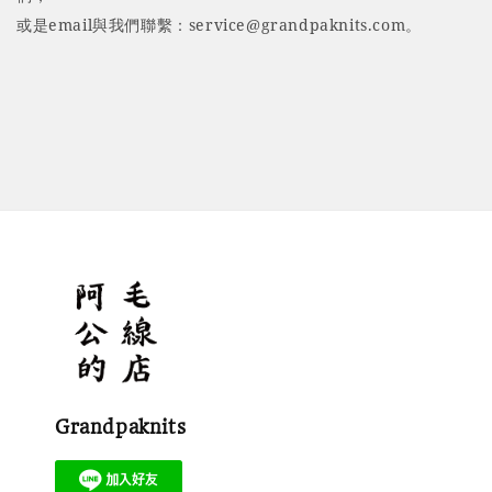
或是email
與我們聯繫：service@grandpaknits.com。
Grandpaknits