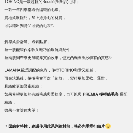
TORINO是一款超輕的Bouclé(圈圈紗)毛線；
一款一年四季都適合編織的毛線。
質地柔軟輕巧，加上捲捲毛的材質，
可以織出獨特又可愛的毛衣
♡
觸感柔滑舒適、透氣貼膚，
拉一股能製作柔軟又輕巧的服飾與配件，
✨
拉兩股則帶來更溫暖厚實的效果，也更凸顯圈圈紗特有的質感
LAMANA嚴謹調配的色彩，使得TORINO和諧又細膩，
而在洗滌後，捲捲毛會再次「綻放」，變得更加柔軟、蓬鬆，
且織紋更加緊密細緻！
如果希望更加的有絨毛感與柔軟度，也可以與
PREMIA
極輕絲毛海
搭配
編織，
效果不會讓你失望！
＊
因線材特性，
建議使用此系列線材前，務必先乖乖打織片