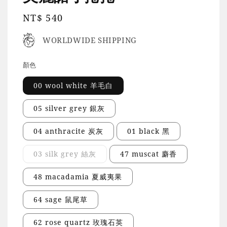
Regular
NT$ 540
price
WORLDWIDE SHIPPING
顏色
00 wool white 羊毛白
05 silver grey 銀灰
04 anthracite 炭灰
01 black 黑
03 silk grey 絲灰
47 muscat 麝香
48 macadamia 夏威夷果
64 sage 鼠尾草
62 rose quartz 玫瑰石英