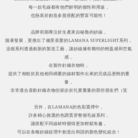
每一款毛線都有他們鮮明的個性和用途，
也熱衷於創造多股搭配的豐富可能性！
品牌初期專注於生產來自秘魯的紗線，
隨著發展，更推出了備受喜愛的LAMANA SUPERLIGHT系列，
這個系列透過創新的製造工藝，
讓紗線擁有獨特的輕盈感和空氣
感，
在製作針織衣物時，
提供了相較於其他相同碼重的線材製作出來的完成品更輕的重
量，
非常適合喜歡針織衣物但卻步於扎實重量的那些朋友們（笑
另外，在LAMANA的色彩選擇中，
許多精心挑選的色調貫穿整個毛線系列，
讓搭配不同線材時變得更加輕鬆有趣，
可以在各種紗線紋理中創造出和諧的顏色變化組合！