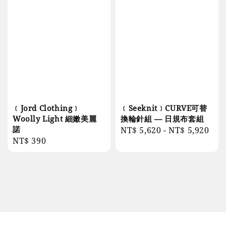
﹝Jord Clothing﹞
﹝Seeknit﹞CURVE可替
Woolly Light 細嫩美麗
換輪針組 — 日規布套組
諾
Regular
NT$ 5,620
-
NT$ 5,920
Regular
NT$ 390
price
price