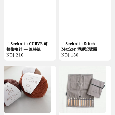
﹝Seeknit﹞CURVE 可
﹝Seeknit﹞Stitch
替換輪針 — 連接線
Marker 塑膠記號圈
Regular
NT$ 210
Regular
NT$ 180
price
price