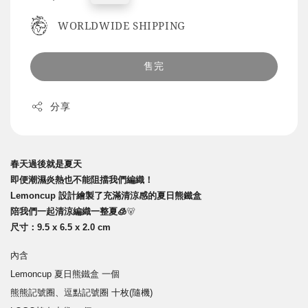
price
WORLDWIDE SHIPPING
售完
分享
春天過後就是夏天
即便潮濕炎熱也不能阻擋我們編織！
Lemoncup 設計繪製了充滿清涼感的夏日熊鐵盒
陪我們一起清涼編織一整夏🧊
🐻
尺寸：9.5 x 6.5 x 2.0 cm
內含
Lemoncup 夏日熊鐵盒 一個
熊熊記號圈、逗點
記號圈 十枚(隨機)