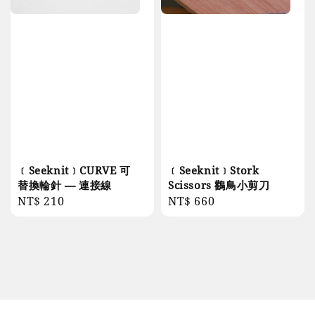
﹝Seeknit﹞CURVE 可
﹝Seeknit﹞Stork
替換輪針 — 連接線
Scissors 鸛鳥小剪刀
Regular
NT$ 210
Regular
NT$ 660
price
price