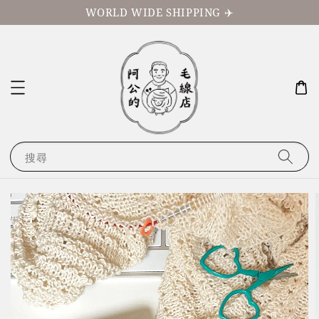
WORLD WIDE SHIPPING ✈️
搜尋