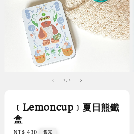
1
/
6
﹝Lemoncup﹞夏日熊鐵
盒
Regular
NT$ 430
售完