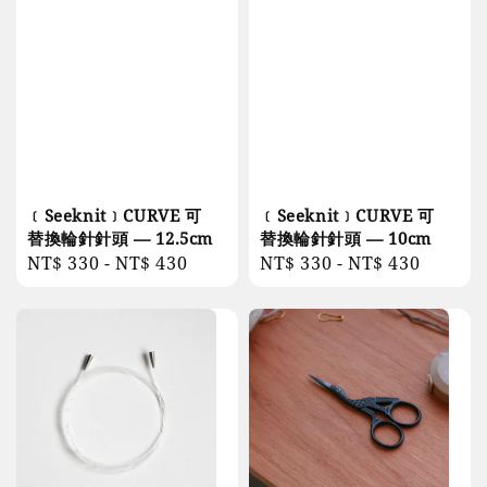
﹝Seeknit﹞CURVE 可
﹝Seeknit﹞CURVE 可
替換輪針針頭 — 12.5cm
替換輪針針頭 — 10cm
Regular
NT$ 330
-
NT$ 430
Regular
NT$ 330
-
NT$ 430
price
price