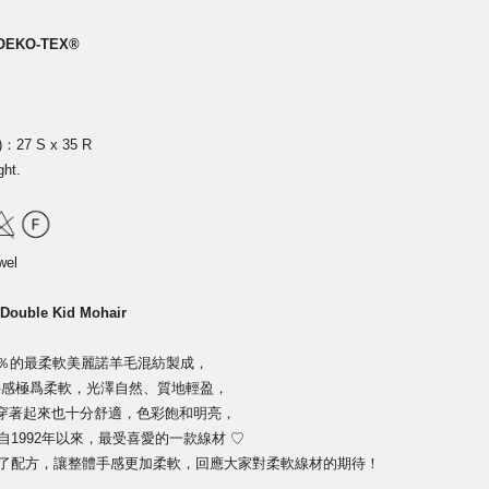
OEKO-TEX®
)：27 S x 35 R
ght.
wel
 Double Kid Mohair
5％的最柔軟美麗諾羊毛混紡製成，
ohair 手感極爲柔軟，光澤自然、質地輕盈，
穿著起來也十分舒適，色彩飽和明亮，
nard 自1992年以來，最受喜愛的一款線材
♡
微調了配方，讓整體手感更加柔軟，回應大家對柔軟線材的期待！