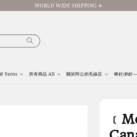
WORLD WIDE SHIPPING ✈️
材 Yarns
所有商品 All
關於阿公的毛線店
棒針/鉤針
﹝Mo
Can