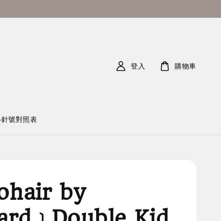
登入
購物車
—針號對照表
hair by
ard﹞Double Kid