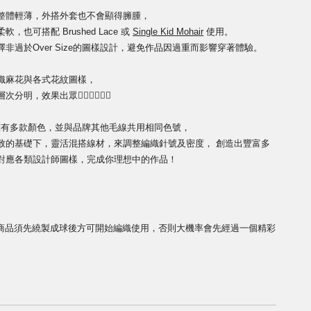
整體輕薄，外搭外套也不會顯得臃腫，
也可搭配 Brushed Lace 或
Single Kid Mohair
使用。
非過於Over Size的圖樣設計，避免作品因過重而影響穿著體驗。
織麻花與各式花紋圖樣，
次分明，效果出眾👍🏻👍🏻👍🏻
ohair 擁有多款顏色，並與品牌其他毛線共用相同色號，
致的基礎下，靈活混搭
線材，來調整編織針號及密度，
創造出豐富多
對應各類設計師圖樣，完成你理想中的作品！
商品須先繞製成球後方可開始編織使用，否則大機率會先經過一個精彩