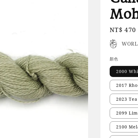
Mo
Regular
NT$ 470
price
WORL
顏色
2000 Wh
2017 Rh
2023 Te
2099 Li
2100 Me