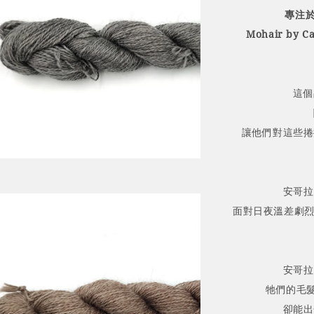
專注於
Mohair b
這個
讓他們對這些捲
安哥拉
面對日夜溫差劇
安哥拉
牠們的毛髮
卻能出