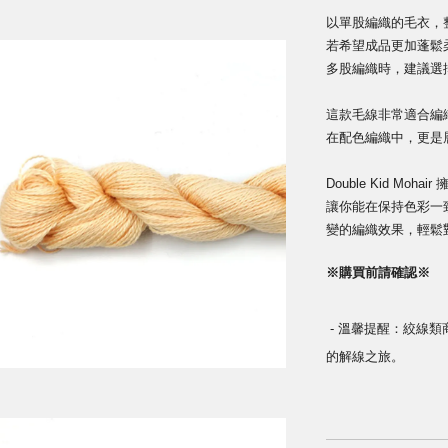
以單股編織的毛衣，
若希望成品更加蓬鬆柔軟，
多股編織時，建議選擇
這款毛線非常適合編
在配色編織中，
更是層
Double Kid M
讓你能在保持色彩一
變的編織效果，
輕鬆
※購買前請確認※
-
溫馨提醒：絞線類
的解線之旅
。