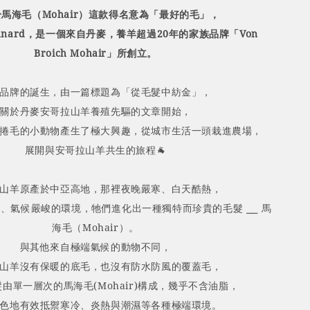
馬海毛（Mohair）這款得名意為「最好的毛」，
y Canard，是一個來自丹麥，養羊超過20年的家族品牌「Von
Broich Mohair」所創立。
品牌的誕生，由一篇標題為「從毛髮中紡金」，
關於丹麥安哥拉山羊養殖先驅的文章開始，
捲毛的小動物產生了極大興趣，從城市生活一頭栽進農場，
展開與安哥拉山羊共生的旅程🐐
山羊原產於中亞高地，那裡夜晚嚴寒、白天酷熱，
烈、氣候嚴峻的環境，牠們進化出一種獨特而珍貴的毛髮
⎯⎯
馬
海毛（Mohair）。
與其他來自極端氣候的動物不同，
山羊沒有保暖的底毛，也沒有防水防風的覆蓋毛，
由單一層次的馬海毛(Mohair)構成，幾乎不含油脂，
色地有效抵禦寒冷、炎熱與潮濕等各種極端環境。