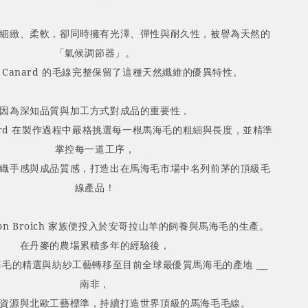
細緻、柔軟，卻同時擁有光澤、彈性與耐久性，被譽為天然的
「氣候調節器」。
 by Canard 的毛線完整保留了這種天然纖維的優異特性。
因為深知品質與加工方式對成品的重要性，
Canard 在製作過程中嚴格挑選每一根馬海毛的粗細與長度，並精準
掌控每一道工序，
織手感與成品質感，打造出在馬海毛市場中名列前茅的頂級毛
線產品！
，Von Broich 家族便投入於安哥拉山羊的飼養與馬海毛的生產。
在丹麥的農場累積多年的經驗後，
毛的精選與紡紗工藝轉移至目前全球最優質馬海毛的產地 ⎯⎯
南非，
資源與北歐工藝標準，持續打造世界頂級的馬海毛毛線。