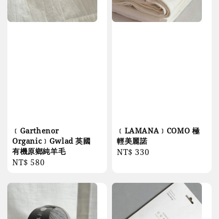
﹝Garthenor
﹝LAMANA﹞COMO 極
Organic﹞Gwlad 英國
輕美麗諾
有機原鄉純羊毛
Regular
NT$ 330
Regular
NT$ 580
price
price