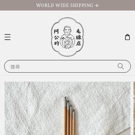
WORLD WIDE SHIPPING ✈️
搜尋