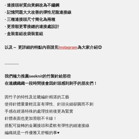
‧ 連接頭材質由黃銅改為不鏽鋼
‧ 記憶問題大大改善的彈性尼龍連接線
‧ 三種連接頭尺寸簡化為兩種
‧ 更滑順更零接縫的連接處設計
‧ 盒裝套組改袋裝套組
以及～ 更詳細的特點內容請見
Instagram
為大家介紹😌
______
我們極力推薦seeknit的竹製針給那些
在連續織織一段時間後會因針頭感到刺手的朋友們！
因竹子的特性及近畿編針精湛的工藝
使得針體重量輕且富有彈性、針頭尖細卻圓而不刺
手感在經過特殊的處理技術後更為緊實
針體表面也更加滑順不卡線！
搭配可旋轉的金屬接頭和柔軟有彈性的細連接線
編織就是一件優雅又舒暢的事♥