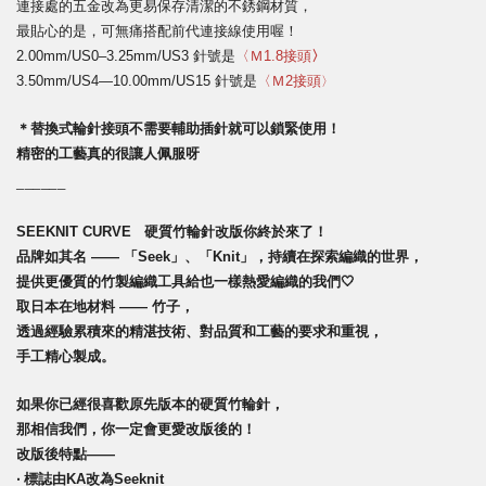
連接處的五金改為更易保存清潔的不銹鋼材質，
最貼心的是，可無痛搭配前代連接線使用喔！
2.00mm/US0–3.25mm/US3 針號是
〈
Ｍ1.8接頭
〉
3.50mm/US4—10.00mm/US15 針號是
〈
Ｍ2接頭
〉
＊替換式輪針接頭不需要輔助插針就可以鎖緊使用！
精密的工藝真的很讓人佩服呀
______
SEEKNIT CURVE   硬質竹輪針改版你終於來了！
品牌如其名 —— 「Seek」、「Knit」，持續在探索編織的世界，
提供更優質的竹製編織工具給也一樣熱愛編織的我們🤍
取日本在地材料 —— 竹子，
透過經驗累積來的精湛技術、對品質和工藝的要求和重視，
手工精心製成。
如果你已經很喜歡原先版本的硬質竹輪針，
那相信我們，你一定會更愛改版後的！
改版後特點——
‧ 標誌由KA改為Seeknit