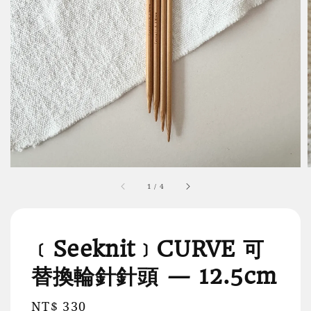
1
/
4
﹝Seeknit﹞CURVE 可
替換輪針針頭 — 12.5cm
Regular
NT$ 330